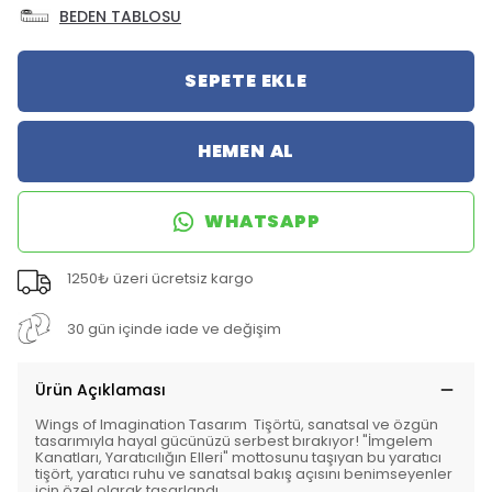
BEDEN TABLOSU
SEPETE EKLE
HEMEN AL
WHATSAPP
1250₺ üzeri ücretsiz kargo
30 gün içinde iade ve değişim
Ürün Açıklaması
Wings of Imagination Tasarım Tişörtü, sanatsal ve özgün
tasarımıyla hayal gücünüzü serbest bırakıyor! "İmgelem
Kanatları, Yaratıcılığın Elleri" mottosunu taşıyan bu yaratıcı
tişört, yaratıcı ruhu ve sanatsal bakış açısını benimseyenler
için özel olarak tasarlandı.