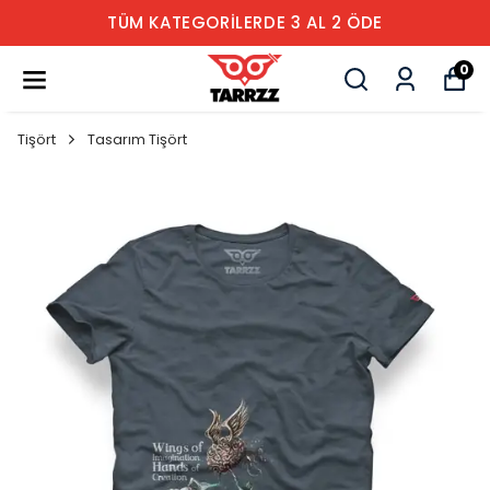
TÜM KATEGORİLERDE 3 AL 2 ÖDE
0
Tişört
Tasarım Tişört