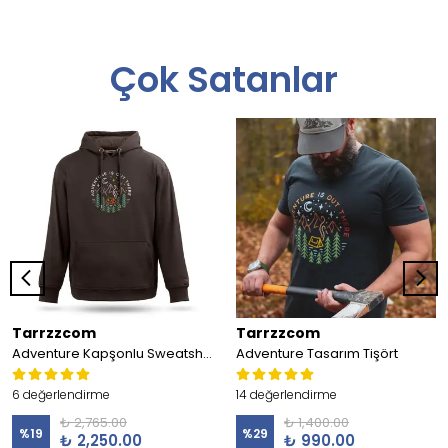
Çok Satanlar
Tarrzzcom
Tarrzzcom
Adventure Kapşonlu Sweatshirt
Adventure Tasarım Tişört
6 değerlendirme
14 değerlendirme
₺ 2,765.00
₺ 1,400.00
%
19
%
29
₺ 2,250.00
₺ 990.00