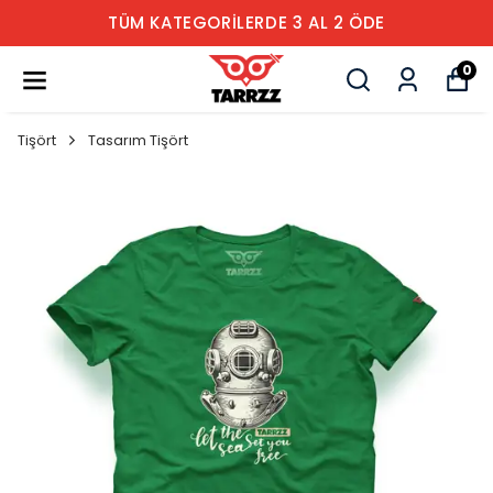
TÜM KATEGORİLERDE 3 AL 2 ÖDE
0
Tişört
Tasarım Tişört