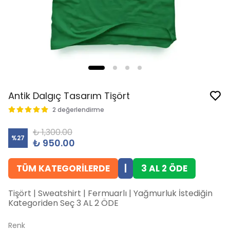
Antik Dalgıç Tasarım Tişört
2 değerlendirme
₺ 1,300.00
%
27
₺ 950.00
TÜM KATEGORİLERDE
|
3 AL 2 ÖDE
Tişört | Sweatshirt | Fermuarlı | Yağmurluk İstediğin
Kategoriden Seç 3 AL 2 ÖDE
Renk