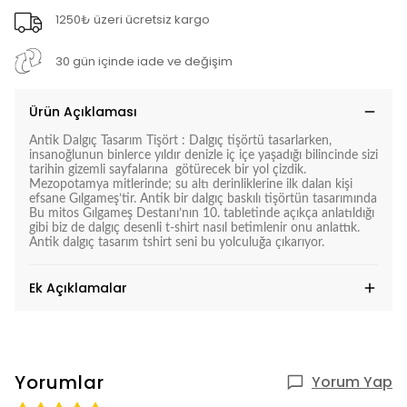
1250₺ üzeri ücretsiz kargo
30 gün içinde iade ve değişim
Ürün Açıklaması
Antik Dalgıç Tasarım Tişört : Dalgıç tişörtü tasarlarken,
insanoğlunun binlerce yıldır denizle iç içe yaşadığı bilincinde sizi
tarihin gizemli sayfalarına götürecek bir yol çizdik.
Mezopotamya mitlerinde; su altı derinliklerine ilk dalan kişi
efsane Gılgameş’tir. Antik bir dalgıç baskılı tişörtün tasarımında
Bu mitos Gılgameş Destanı’nın 10. tabletinde açıkça anlatıldığı
gibi biz de dalgıç desenli t-shirt nasıl betimlenir onu anlattık.
Antik dalgıç tasarım tshirt seni bu yolculuğa çıkarıyor.
Ek Açıklamalar
Yorumlar
Yorum Yap