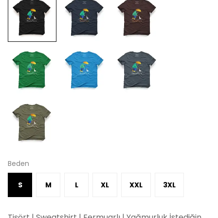
Beden
S
M
L
XL
XXL
3XL
Tişört | Sweatshirt | Fermuarlı | Yağmurluk İstediğin