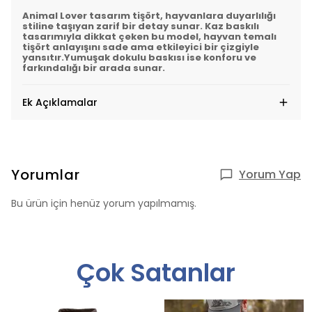
Animal Lover tasarım tişört, hayvanlara duyarlılığı
stiline taşıyan zarif bir detay sunar.
Kaz baskılı
tasarımı
yla dikkat çeken bu model,
hayvan temalı
tişört
anlayışını sade ama etkileyici bir çizgiyle
yansıtır.
Yumuşak dokulu baskısı
ise konforu ve
farkındalığı bir arada sunar.
Ek Açıklamalar
Yorumlar
Yorum Yap
Bu ürün için henüz yorum yapılmamış.
Çok Satanlar