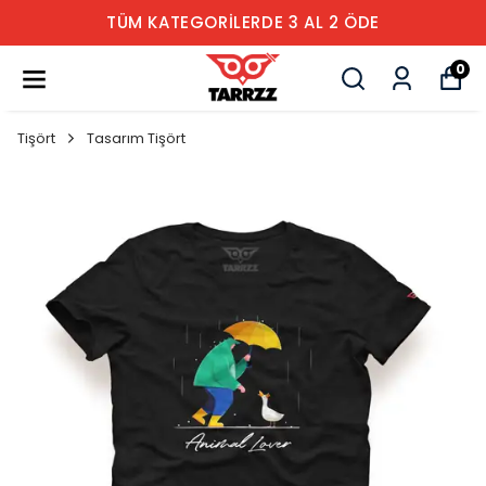
TÜM KATEGORİLERDE 3 AL 2 ÖDE
0
Tişört
Tasarım Tişört