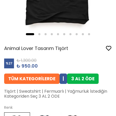
Animal Lover Tasarım Tişört
₺ 1,300.00
%
27
₺ 950.00
TÜM KATEGORİLERDE
|
3 AL 2 ÖDE
Tişört | Sweatshirt | Fermuarlı | Yağmurluk İstediğin
Kategoriden Seç 3 AL 2 ÖDE
Renk