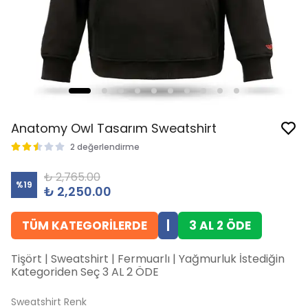
Anatomy Owl Tasarım Sweatshirt
2 değerlendirme
₺ 2,765.00
%
19
₺ 2,250.00
TÜM KATEGORİLERDE
|
3 AL 2 ÖDE
Tişört | Sweatshirt | Fermuarlı | Yağmurluk İstediğin
Kategoriden Seç 3 AL 2 ÖDE
Sweatshirt Renk