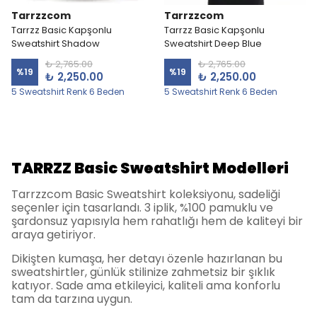
Tarrzzcom
Tarrzzcom
Tarrzz Basic Kapşonlu
Tarrzz Basic Kapşonlu
Sweatshirt Shadow
Sweatshirt Deep Blue
₺ 2,765.00
₺ 2,765.00
%
19
%
19
₺ 2,250.00
₺ 2,250.00
5 Sweatshirt Renk 6 Beden
5 Sweatshirt Renk 6 Beden
TARRZZ Basic Sweatshirt Modelleri
Tarrzzcom Basic Sweatshirt koleksiyonu, sadeliği
seçenler için tasarlandı. 3 iplik, %100 pamuklu ve
şardonsuz yapısıyla hem rahatlığı hem de kaliteyi bir
araya getiriyor.
Dikişten kumaşa, her detayı özenle hazırlanan bu
sweatshirtler, günlük stilinize zahmetsiz bir şıklık
katıyor. Sade ama etkileyici, kaliteli ama konforlu
tam da tarzına uygun.