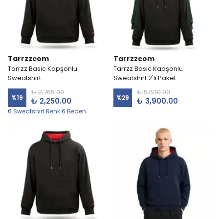
Tarrzzcom
Tarrzzcom
Tarrzz Basic Kapşonlu
Tarrzz Basic Kapşonlu
Sweatshirt
Sweatshirt 2'li Paket
₺ 2,765.00
₺ 5,530.00
%
19
%
29
₺ 2,250.00
₺ 3,900.00
6 Sweatshirt Renk 6 Beden