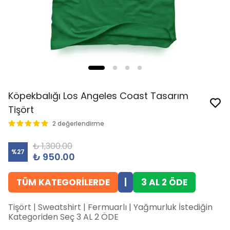
Köpekbalığı Los Angeles Coast Tasarım
Tişört
2 değerlendirme
₺ 1,300.00
%
27
₺ 950.00
TÜM KATEGORİLERDE
|
3 AL 2 ÖDE
Tişört | Sweatshirt | Fermuarlı | Yağmurluk İstediğin
Kategoriden Seç 3 AL 2 ÖDE