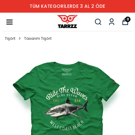
TÜM KATEGORİLERDE 3 AL 2 ÖDE
0
Tişört
Tasarım Tişört