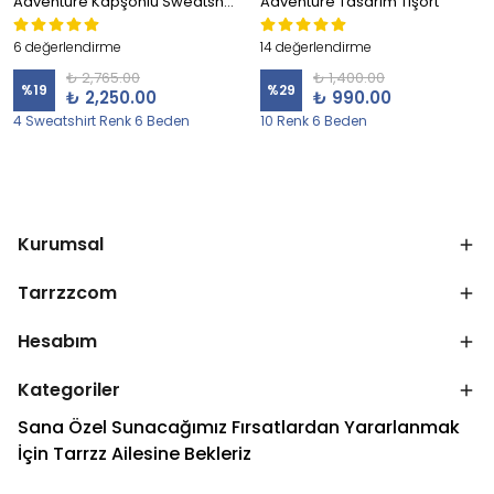
Adventure Kapşonlu Sweatshirt
Adventure Tasarım Tişört
6 değerlendirme
14 değerlendirme
₺ 2,765.00
₺ 1,400.00
%
19
%
29
₺ 2,250.00
₺ 990.00
4 Sweatshirt Renk 6 Beden
10 Renk 6 Beden
Kurumsal
Tarrzzcom
Hesabım
Kategoriler
Sana Özel Sunacağımız Fırsatlardan Yararlanmak
İçin Tarrzz Ailesine Bekleriz