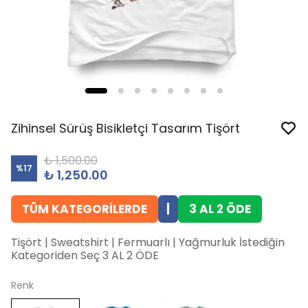
Zihinsel Sürüş Bisikletçi Tasarım Tişört
₺ 1,500.00
%
17
₺ 1,250.00
TÜM KATEGORİLERDE
|
3 AL 2 ÖDE
Tişört | Sweatshirt | Fermuarlı | Yağmurluk İstediğin
Kategoriden Seç 3 AL 2 ÖDE
Renk