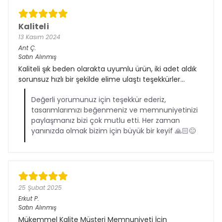
Kaliteli
13 Kasım 2024
Ant
Ç.
Satın Alınmış
Kaliteli şık beden olarakta uyumlu ürün, iki adet aldık
sorunsuz hızlı bir şekilde elime ulaştı teşekkürler...
Değerli yorumunuz için teşekkür ederiz,
tasarımlarımızı beğenmeniz ve memnuniyetinizi
paylaşmanız bizi çok mutlu etti. Her zaman
yanınızda olmak bizim için büyük bir keyif 🙏🏻😊
25 Şubat 2025
Erkut
P.
Satın Alınmış
Mükemmel Kalite Müşteri Memnuniyeti İçin