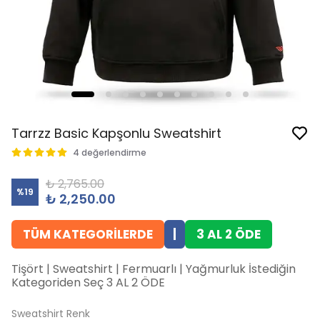
Tarrzz Basic Kapşonlu Sweatshirt
4 değerlendirme
₺ 2,765.00
%
19
₺ 2,250.00
TÜM KATEGORİLERDE
|
3 AL 2 ÖDE
Tişört | Sweatshirt | Fermuarlı | Yağmurluk İstediğin
Kategoriden Seç 3 AL 2 ÖDE
Sweatshirt Renk