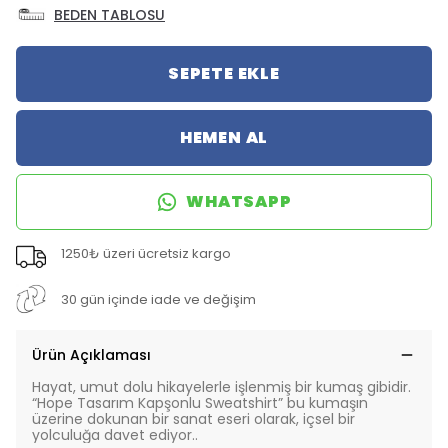
BEDEN TABLOSU
SEPETE EKLE
HEMEN AL
WHATSAPP
1250₺ üzeri ücretsiz kargo
30 gün içinde iade ve değişim
Ürün Açıklaması
Hayat, umut dolu hikayelerle işlenmiş bir kumaş gibidir.
“
Hope Tasarım Kapşonlu Sweatshirt
” bu kumaşın
üzerine dokunan bir sanat eseri olarak, içsel bir
yolculuğa davet ediyor..