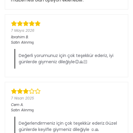
malzemesi olan opsiyon eklenebilir.
7 Mayıs 2026
İbrahim
B.
Satın Alınmış
Değerli yorumunuz için çok teşekkür ederiz, iyi
günlerde giymeniz dileğiyle😊🙏🏻
7 Nisan 2025
Cem
A.
Satın Alınmış
Değerlendirmeniz için çok teşekkür ederiz.Güzel
günlerde keyifle giymeniz dileğiyle ☺️🙏