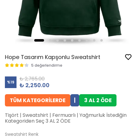
Hope Tasarım Kapşonlu Sweatshirt
5 değerlendirme
₺ 2,765.00
%
19
₺ 2,250.00
TÜM KATEGORİLERDE
|
3 AL 2 ÖDE
Tişört | Sweatshirt | Fermuarlı | Yağmurluk İstediğin
Kategoriden Seç 3 AL 2 ÖDE
Sweatshirt Renk