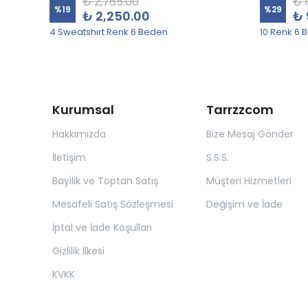
₺ 2,765.00
₺ 
%
19
%
29
₺ 2,250.00
₺ 
4 Sweatshirt Renk 6 Beden
10 Renk 6 
Kurumsal
Tarrzzcom
Hakkımızda
Bize Mesaj Gönder
İletişim
S.S.S.
Bayilik ve Toptan Satış
Müşteri Hizmetleri
Mesafeli Satış Sözleşmesi
Değişim ve İade
İptal ve İade Koşulları
Gizlilik İlkesi
KVKK