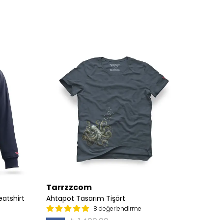
Tarrzzcom
Tarr
atshirt
Ahtapot Tasarım Tişört
Albatr
8 değerlendirme