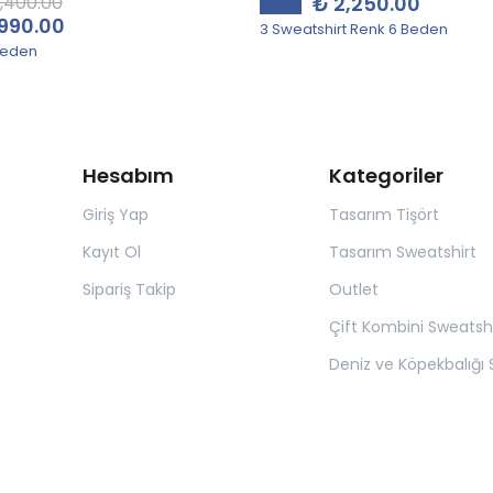
1,400.00
₺ 2,250.00
990.00
3 Sweatshirt Renk 6 Beden
Beden
Hesabım
Kategoriler
Giriş Yap
Tasarım Tişört
Kayıt Ol
Tasarım Sweatshirt
Sipariş Takip
Outlet
Çift Kombini Sweatshi
Deniz ve Köpekbalığı S