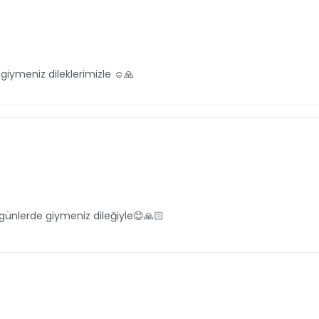
giymeniz dileklerimizle ☺️🙏
 günlerde giymeniz dileğiyle😊🙏🏻