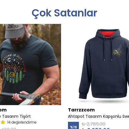
Çok Satanlar
com
Tarrzzcom
 Tasarım Tişört
Ahtapot Tasarım Kapşonlu Swe
14 değerlendirme
₺ 2,765.00
%
19