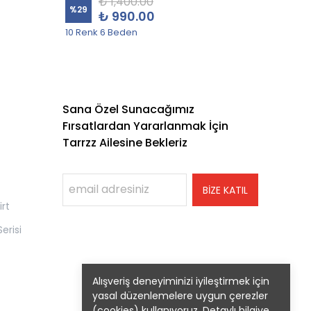
₺ 1,400.00
%
29
%
19
₺ 990.00
10 Renk 6 Beden
5 Sweat
Sana Özel Sunacağımız
Fırsatlardan Yararlanmak İçin
Tarrzz Ailesine Bekleriz
BİZE KATIL
rt
erisi
Alışveriş deneyiminizi iyileştirmek için
yasal düzenlemelere uygun çerezler
(cookies) kullanıyoruz. Detaylı bilgiye