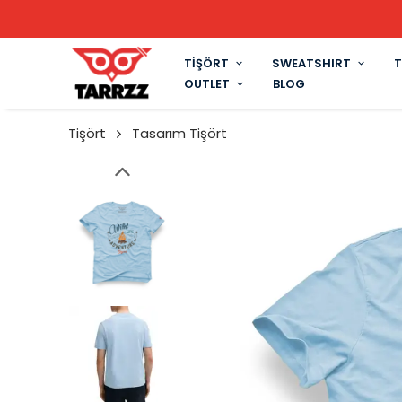
TİŞÖRT
SWEATSHIRT
T
OUTLET
BLOG
Tişört
Tasarım Tişört