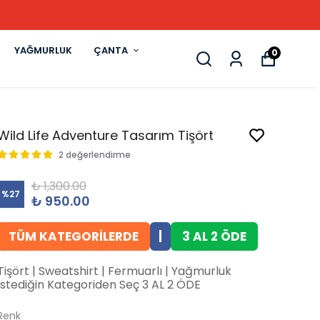
YAĞMURLUK
ÇANTA
0
Wild Life Adventure Tasarım Tişört
2 değerlendirme
₺ 1,300.00
%
27
₺ 950.00
TÜM KATEGORİLERDE
|
3 AL 2 ÖDE
Tişört | Sweatshirt | Fermuarlı | Yağmurluk
İstediğin Kategoriden Seç 3 AL 2 ÖDE
Renk