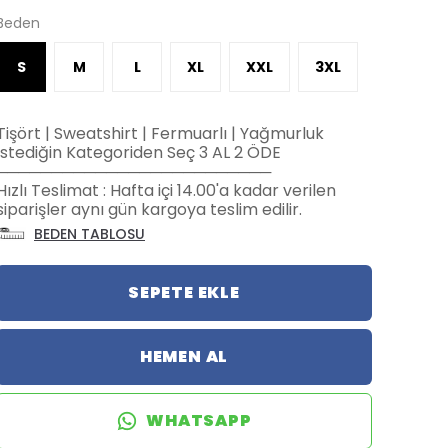
Beden
S
M
L
XL
XXL
3XL
Tişört | Sweatshirt | Fermuarlı | Yağmurluk
İstediğin Kategoriden Seç 3 AL 2 ÖDE
─────────────────────────
Hızlı Teslimat : Hafta içi 14.00'a kadar verilen
siparişler aynı gün kargoya teslim edilir.
BEDEN TABLOSU
SEPETE EKLE
HEMEN AL
WHATSAPP