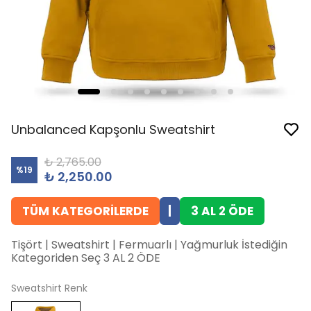
Unbalanced Kapşonlu Sweatshirt
₺ 2,765.00
%
19
₺ 2,250.00
TÜM KATEGORİLERDE
|
3 AL 2 ÖDE
Tişört | Sweatshirt | Fermuarlı | Yağmurluk İstediğin
Kategoriden Seç 3 AL 2 ÖDE
Sweatshirt Renk