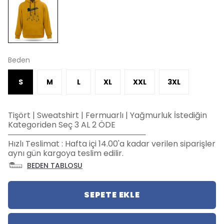
Beden
S
M
L
XL
XXL
3XL
Tişört | Sweatshirt | Fermuarlı | Yağmurluk İstediğin
Kategoriden Seç 3 AL 2 ÖDE
─────────────────────────
Hızlı Teslimat : Hafta içi 14.00'a kadar verilen siparişler
aynı gün kargoya teslim edilir.
BEDEN TABLOSU
SEPETE EKLE