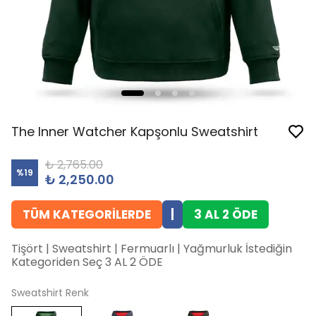
The Inner Watcher Kapşonlu Sweatshirt
₺ 2,765.00
%
19
₺ 2,250.00
TÜM KATEGORİLERDE
|
3 AL 2 ÖDE
Tişört | Sweatshirt | Fermuarlı | Yağmurluk İstediğin
Kategoriden Seç 3 AL 2 ÖDE
Sweatshirt Renk