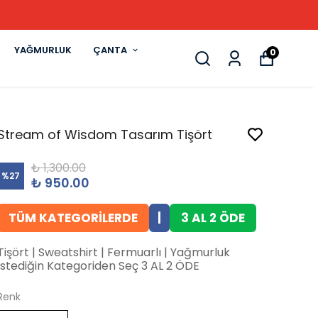
YAĞMURLUK
ÇANTA
0
Stream of Wisdom Tasarım Tişört
₺ 1,300.00
%
27
₺ 950.00
TÜM KATEGORİLERDE
|
3 AL 2 ÖDE
Tişört | Sweatshirt | Fermuarlı | Yağmurluk
İstediğin Kategoriden Seç 3 AL 2 ÖDE
Renk