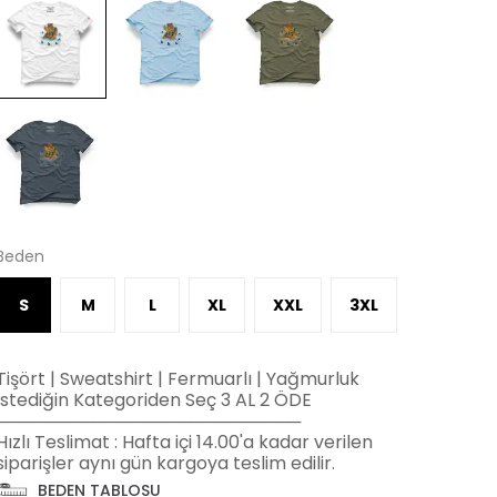
Beden
S
M
L
XL
XXL
3XL
Tişört | Sweatshirt | Fermuarlı | Yağmurluk
İstediğin Kategoriden Seç 3 AL 2 ÖDE
─────────────────────────
Hızlı Teslimat : Hafta içi 14.00'a kadar verilen
siparişler aynı gün kargoya teslim edilir.
BEDEN TABLOSU