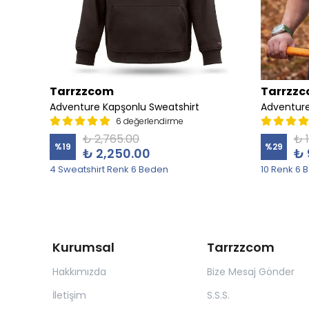
Tarrzzcom
Tarrzz
irt
Adventure Kapşonlu Sweatshirt
Adventure
6 değerlendirme
₺ 2,765.00
₺ 
%
19
%
29
₺ 2,250.00
₺ 
4 Sweatshirt Renk 6 Beden
10 Renk 6 
Kurumsal
Tarrzzcom
Hakkımızda
Bize Mesaj Gönder
İletişim
S.S.S.