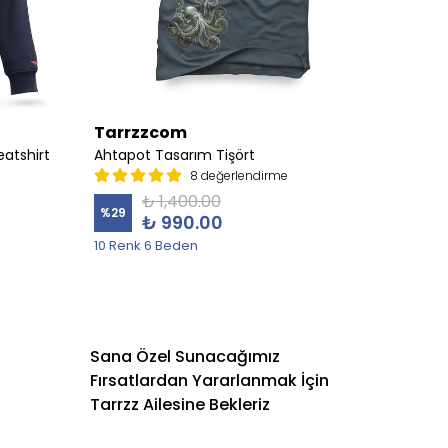
Tarrzzcom
Tarr
atshirt
Ahtapot Tasarım Tişört
Albatr
8 değerlendirme
₺ 1,400.00
%
29
%
19
₺ 990.00
10 Renk 6 Beden
5 Sweat
Sana Özel Sunacağımız
Fırsatlardan Yararlanmak İçin
Tarrzz Ailesine Bekleriz