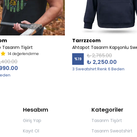
com
Tarrzzcom
 Tasarım Tişört
Ahtapot Tasarım Kapşonlu Swe
14 değerlendirme
₺ 2,765.00
%
19
1,400.00
₺ 2,250.00
990.00
3 Sweatshirt Renk 6 Beden
Beden
Hesabım
Kategoriler
Giriş Yap
Tasarım Tişört
Kayıt Ol
Tasarım Sweatshirt