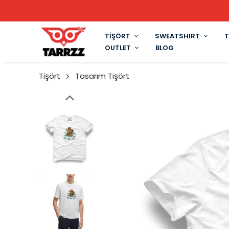
TİŞÖRT
SWEATSHIRT
T
OUTLET
BLOG
Tişört
Tasarım Tişört