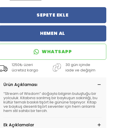
SEPETE EKLE
HEMEN AL
WHATSAPP
1250₺ üzeri
30 gün içinde
ücretsiz kargo
iade ve değişim
Ürün Açıklaması
“Stream of Wisdom” doğayla bilginin buluştuğu bir
yolculuk. Kitabına sarılmış bir baykuşun sakinliği, bu
kültür temalı baskılı tişört ile gününe taşınıyor. Kitap
ve baykuş desenli tişört sevenler için hem anlamlı
hem stil sahibi bir tercih.
Ek Açıklamalar