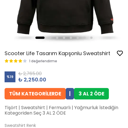
Scooter Life Tasarım Kapşonlu Sweatshirt
1 değerlendirme
₺ 2,765.00
%
19
₺ 2,250.00
TÜM KATEGORİLERDE
|
3 AL 2 ÖDE
Tişört | Sweatshirt | Fermuarlı | Yağmurluk İstediğin
Kategoriden Seç 3 AL 2 ÖDE
Sweatshirt Renk