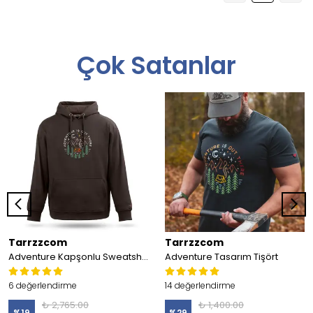
Çok Satanlar
Tarrzzcom
Tarrzzcom
Adventure Kapşonlu Sweatshirt
Adventure Tasarım Tişört
6 değerlendirme
14 değerlendirme
₺ 2,765.00
₺ 1,400.00
%
19
%
29