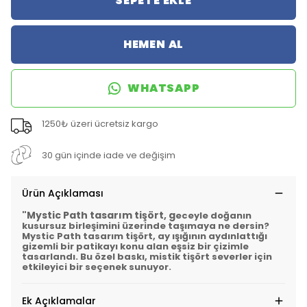
SEPETE EKLE
HEMEN AL
WHATSAPP
1250₺ üzeri ücretsiz kargo
30 gün içinde iade ve değişim
Ürün Açıklaması
"Mystic Path tasarım tişört, g
eceyle doğanın
kusursuz birleşimini üzerinde taşımaya ne dersin?
Mystic Path tasarım tişört, ay ışığının aydınlattığı
gizemli bir patikayı konu alan eşsiz bir çizimle
tasarlandı. Bu özel baskı,
mistik tişört severler
için
etkileyici bir seçenek sunuyor.
Ek Açıklamalar