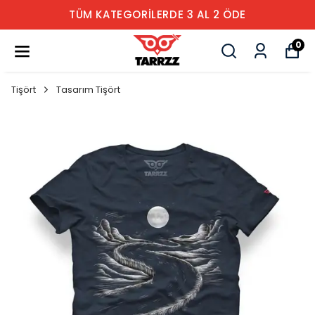
TÜM KATEGORİLERDE 3 AL 2 ÖDE
0
Tişört
Tasarım Tişört