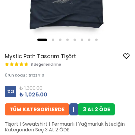
Mystic Path Tasarım Tişört
8 değerlendirme
Ürün Kodu
:
trrzz410
₺ 1,300.00
%
21
₺ 1,025.00
TÜM KATEGORİLERDE
|
3 AL 2 ÖDE
Tişört | Sweatshirt | Fermuarlı | Yağmurluk İstediğin
Kategoriden Seç 3 AL 2 ÖDE