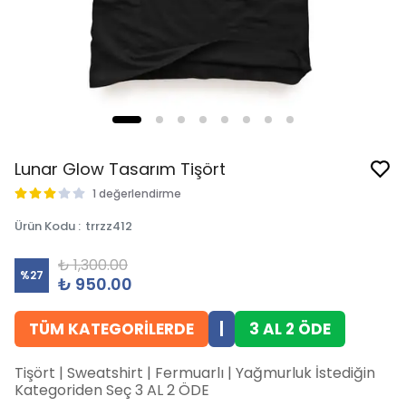
Lunar Glow Tasarım Tişört
1 değerlendirme
Ürün Kodu
:
trrzz412
₺ 1,300.00
%
27
₺ 950.00
TÜM KATEGORİLERDE
|
3 AL 2 ÖDE
Tişört | Sweatshirt | Fermuarlı | Yağmurluk İstediğin
Kategoriden Seç 3 AL 2 ÖDE