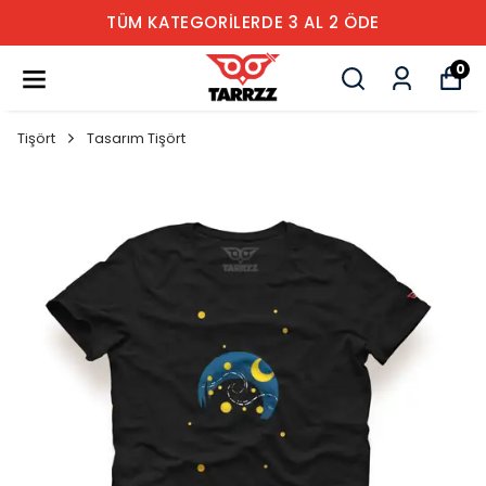
TÜM KATEGORİLERDE 3 AL 2 ÖDE
0
Tişört
Tasarım Tişört