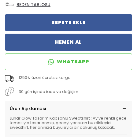
BEDEN TABLOSU
SEPETE EKLE
HEMEN AL
WHATSAPP
1250₺ üzeri ücretsiz kargo
30 gün içinde iade ve değişim
Ürün Açıklaması
Lunar Glow Tasarım Kapşonlu Sweatshirt
;
Ay ve renkli gece
temasıyla tasarlanmış, geceyi yansıtan bu etkileyici
sweathirt, her anınıza büyüleyici bir dokunuş katacak.