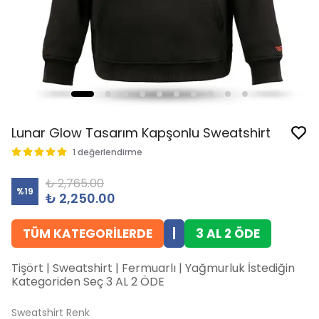
Lunar Glow Tasarım Kapşonlu Sweatshirt
1 değerlendirme
₺ 2,765.00
%
19
₺ 2,250.00
TÜM KATEGORİLERDE
|
3 AL 2 ÖDE
Tişört | Sweatshirt | Fermuarlı | Yağmurluk İstediğin
Kategoriden Seç 3 AL 2 ÖDE
Sweatshirt Renk