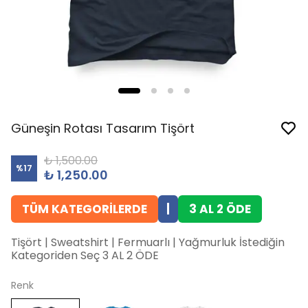
Güneşin Rotası Tasarım Tişört
₺ 1,500.00
%
17
₺ 1,250.00
TÜM KATEGORİLERDE
|
3 AL 2 ÖDE
Tişört | Sweatshirt | Fermuarlı | Yağmurluk İstediğin
Kategoriden Seç 3 AL 2 ÖDE
Renk