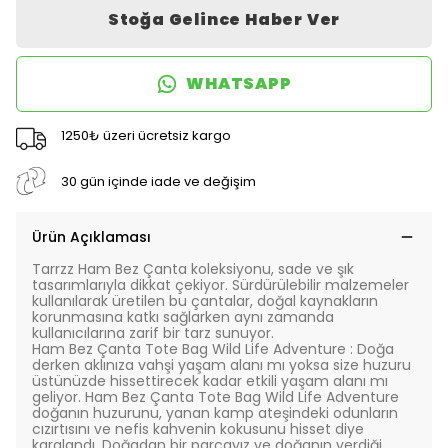
Stoğa Gelince Haber Ver
WHATSAPP
1250₺ üzeri ücretsiz kargo
30 gün içinde iade ve değişim
Ürün Açıklaması
Tarrzz Ham Bez Çanta koleksiyonu, sade ve şık
tasarımlarıyla dikkat çekiyor. Sürdürülebilir malzemeler
kullanılarak üretilen bu çantalar, doğal kaynakların
korunmasına katkı sağlarken aynı zamanda
kullanıcılarına zarif bir tarz sunuyor.
Ham Bez Çanta Tote Bag Wild Life Adventure
: Doğa
derken aklınıza vahşi yaşam alanı mı yoksa size huzuru
üstünüzde hissettirecek kadar etkili yaşam alanı mı
geliyor. Ham Bez Çanta Tote Bag Wild Life Adventure
doğanın huzurunu, yanan kamp ateşindeki odunların
cızırtısını ve nefis kahvenin kokusunu hisset diye
karalandı. Doğadan bir parçayız ve doğanın verdiği