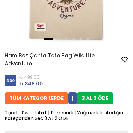
Ham Bez Çanta Tote Bag Wild Life
Adventure
₺ 499.00
%
30
₺ 349.00
TÜM KATEGORİLERDE
|
3 AL 2 ÖDE
Tişört | Sweatshirt | Fermuarlı | Yağmurluk İstediğin
Kategoriden Seç 3 AL 2 ÖDE