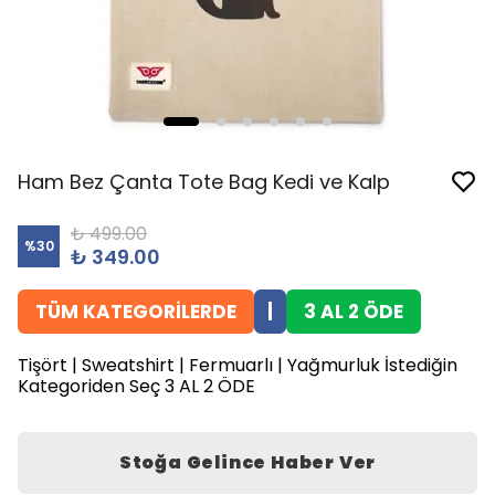
Ham Bez Çanta Tote Bag Kedi ve Kalp
₺ 499.00
%
30
₺ 349.00
TÜM KATEGORİLERDE
|
3 AL 2 ÖDE
Tişört | Sweatshirt | Fermuarlı | Yağmurluk İstediğin
Kategoriden Seç 3 AL 2 ÖDE
Stoğa Gelince Haber Ver