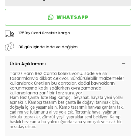
WHATSAPP
1250₺ üzeri ücretsiz kargo
30 gün içinde iade ve değişim
Ürün Açıklaması
Tarrzz Ham Bez Çanta koleksiyonu, sade ve şık
tasarımlarıyla dikkat çekiyor. Sürdürülebilir malzemeler
kullanılarak üretilen bu çantalar, doğal kaynakların
korunmasına katkı sağlarken aynı zamanda
kullanıcılarına zarif bir tarz sunuyor.
Ham Bez Çanta Tote Bag Kampçı
: Seyahat, hayata yeni yollar
açmaktır. Kampçı tasarım bez çanta ile doğayı tanımak için,
doğayla iç içe yaşamalısın. Kamp tasarımlı hanvas çantanı tak,
çadırını ve tulumunu al ve yola çık. Tertemiz hava, yağmur
kokulu topraklar, zümrüt yeşili yapraklar seni bekliyor. Kamp
baskılı bez çanta bu yolculuğunda sana yumuşak ve sıcak bir
arkadaş olsun.