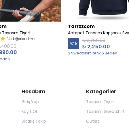
com
Tarrzzcom
 Tasarım Tişört
Ahtapot Tasarım Kapşonlu Swe
14 değerlendirme
₺ 2,765.00
%
19
1,400.00
₺ 2,250.00
990.00
3 Sweatshirt Renk 6 Beden
Beden
Hesabım
Kategoriler
Giriş Yap
Tasarım Tişört
Kayıt Ol
Tasarım Sweatshirt
Sipariş Takip
Outlet