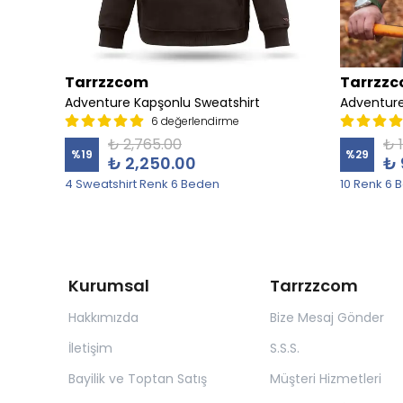
Tarrzzcom
Tarrzz
irt
Adventure Kapşonlu Sweatshirt
Adventure
6 değerlendirme
₺ 2,765.00
₺ 
%
19
%
29
₺ 2,250.00
₺ 
4 Sweatshirt Renk 6 Beden
10 Renk 6 
Kurumsal
Tarrzzcom
Hakkımızda
Bize Mesaj Gönder
İletişim
S.S.S.
Bayilik ve Toptan Satış
Müşteri Hizmetleri