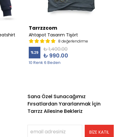
Tarrzzcom
Tarr
atshirt
Ahtapot Tasarım Tişört
Albatr
8 değerlendirme
₺ 1,400.00
%
29
%
19
₺ 990.00
10 Renk 6 Beden
5 Sweat
Sana Özel Sunacağımız
Fırsatlardan Yararlanmak İçin
Tarrzz Ailesine Bekleriz
BİZE KATIL