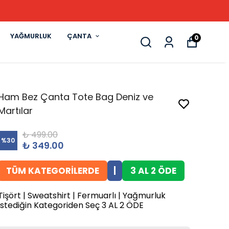
YAĞMURLUK
ÇANTA
0
Ham Bez Çanta Tote Bag Deniz ve
Martılar
₺ 499.00
%
30
₺ 349.00
TÜM KATEGORİLERDE
|
3 AL 2 ÖDE
Tişört | Sweatshirt | Fermuarlı | Yağmurluk
İstediğin Kategoriden Seç 3 AL 2 ÖDE