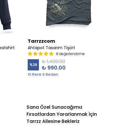
Tarrzzcom
Tarr
atshirt
Ahtapot Tasarım Tişört
Albatr
8 değerlendirme
₺ 1,400.00
%
29
%
19
₺ 990.00
10 Renk 6 Beden
5 Sweat
Sana Özel Sunacağımız
Fırsatlardan Yararlanmak İçin
Tarrzz Ailesine Bekleriz