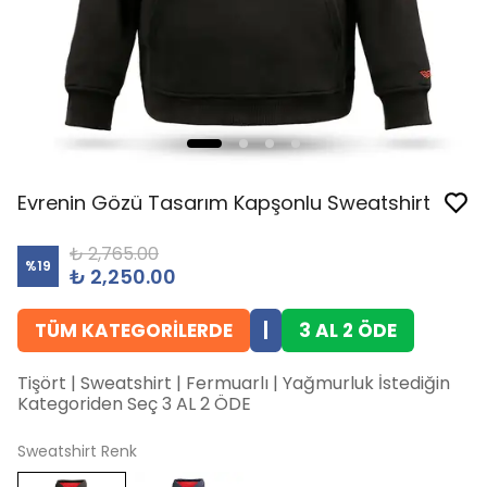
Evrenin Gözü Tasarım Kapşonlu Sweatshirt
₺ 2,765.00
%
19
₺ 2,250.00
TÜM KATEGORİLERDE
|
3 AL 2 ÖDE
Tişört | Sweatshirt | Fermuarlı | Yağmurluk İstediğin
Kategoriden Seç 3 AL 2 ÖDE
Sweatshirt Renk