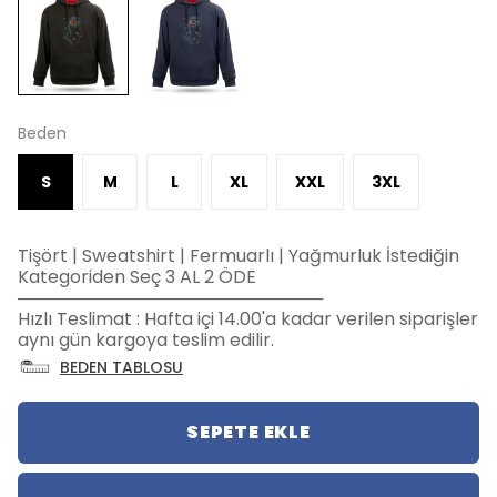
Beden
S
M
L
XL
XXL
3XL
Tişört | Sweatshirt | Fermuarlı | Yağmurluk İstediğin
Kategoriden Seç 3 AL 2 ÖDE
─────────────────────────
Hızlı Teslimat : Hafta içi 14.00'a kadar verilen siparişler
aynı gün kargoya teslim edilir.
BEDEN TABLOSU
SEPETE EKLE