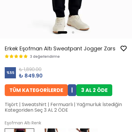
Erkek Eşofman Altı Sweatpant Jogger Zars
3 değerlendirme
₺ 1,890.00
%
55
₺ 849.90
TÜM KATEGORİLERDE
|
3 AL 2 ÖDE
Tişört | Sweatshirt | Fermuarlı | Yağmurluk İstediğin
Kategoriden Seç 3 AL 2 ÖDE
Eşofman Altı Renk