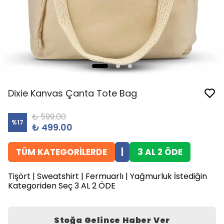
Dixie Kanvas Çanta Tote Bag
₺ 599.00
%
17
₺ 499.00
TÜM KATEGORİLERDE
|
3 AL 2 ÖDE
Tişört | Sweatshirt | Fermuarlı | Yağmurluk İstediğin
Kategoriden Seç 3 AL 2 ÖDE
Stoğa Gelince Haber Ver