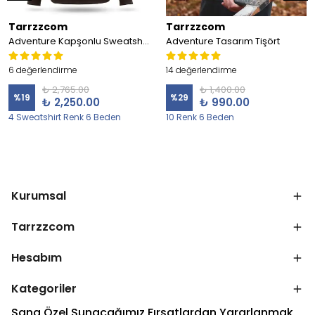
Tarrzzcom
Tarrzzcom
Adventure Kapşonlu Sweatshirt
Adventure Tasarım Tişört
6 değerlendirme
14 değerlendirme
₺ 2,765.00
₺ 1,400.00
%
19
%
29
₺ 2,250.00
₺ 990.00
4 Sweatshirt Renk 6 Beden
10 Renk 6 Beden
Kurumsal
Tarrzzcom
Hesabım
Kategoriler
Sana Özel Sunacağımız Fırsatlardan Yararlanmak