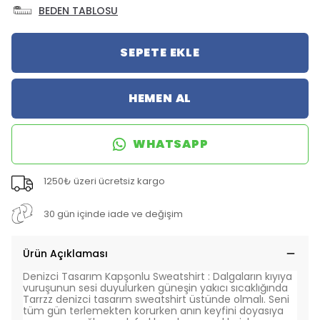
BEDEN TABLOSU
SEPETE EKLE
HEMEN AL
WHATSAPP
1250₺ üzeri ücretsiz kargo
30 gün içinde iade ve değişim
Ürün Açıklaması
Denizci Tasarım Kapşonlu Sweatshirt : Dalgaların kıyıya
vuruşunun sesi duyulurken güneşin yakıcı sıcaklığında
Tarrzz denizci tasarım sweatshirt üstünde olmalı. Seni
tüm gün terlemekten korurken anın keyfini doyasıya