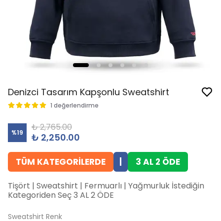
Denizci Tasarım Kapşonlu Sweatshirt
1 değerlendirme
₺ 2,765.00
%
19
₺ 2,250.00
TÜM KATEGORİLERDE
|
3 AL 2 ÖDE
Tişört | Sweatshirt | Fermuarlı | Yağmurluk İstediğin
Kategoriden Seç 3 AL 2 ÖDE
Sweatshirt Renk