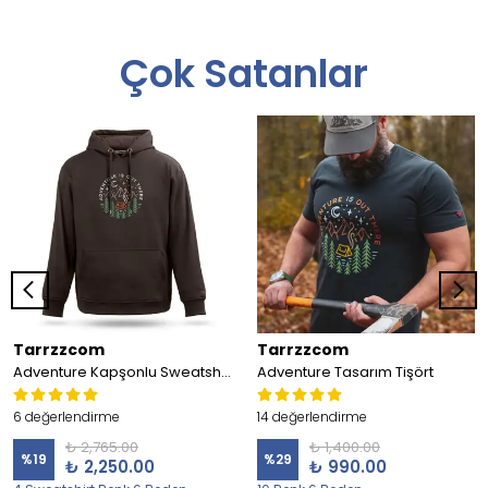
Çok Satanlar
Tarrzzcom
Tarrzzcom
Adventure Kapşonlu Sweatshirt
Adventure Tasarım Tişört
6 değerlendirme
14 değerlendirme
₺ 2,765.00
₺ 1,400.00
%
19
%
29
₺ 2,250.00
₺ 990.00