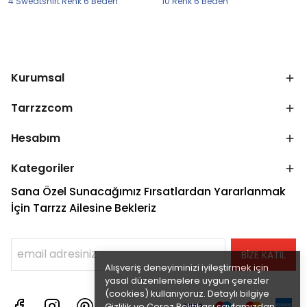
4 Sweatshirt Renk 6 Beden
10 Renk 6 Beden
Kurumsal
Tarrzzcom
Hesabım
Kategoriler
Sana Özel Sunacağımız Fırsatlardan Yararlanmak
İçin Tarrzz Ailesine Bekleriz
BİZE KATIL
Alışveriş deneyiminizi iyileştirmek için
yasal düzenlemelere uygun çerezler
(cookies) kullanıyoruz. Detaylı bilgiye
Gizlilik ve Çerez Politikası
sayfamızdan