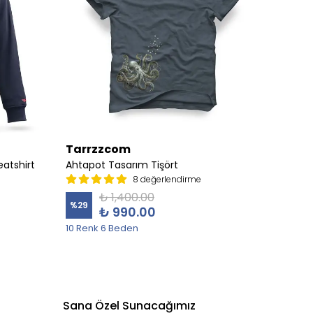
Tarrzzcom
Tarr
atshirt
Ahtapot Tasarım Tişört
Albatr
8 değerlendirme
₺ 1,400.00
%
29
%
19
₺ 990.00
10 Renk 6 Beden
5 Sweat
Sana Özel Sunacağımız