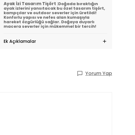
Ayak İzi Tasarım Tişört :
Doğada bıraktığın
ayak izlerini yansıtacak bu özel tasarım tişört,
kampçılar ve outdoor severler için üretildi!
Konforlu yapısı ve nefes alan kumaşıyla
hareket özgürlüğü sağlar. Doğaya duyarlı
macera severler için mükemmel bir tercih!
Ek Açıklamalar
Yorum Yap