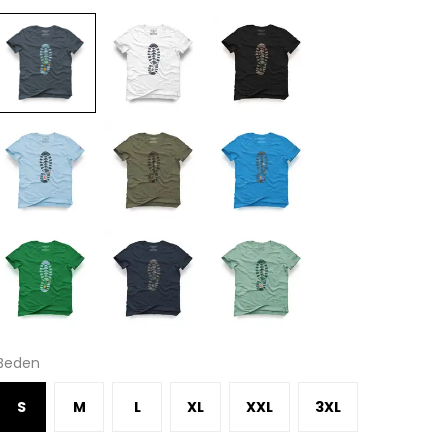
Beden
S
M
L
XL
XXL
3XL