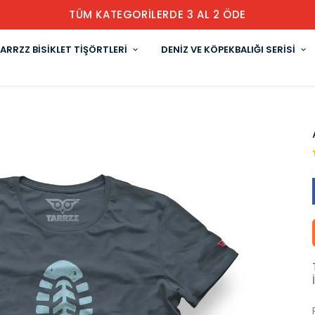
TÜM KATEGORİLERDE 3 AL 2 ÖDE
ARRZZ BİSİKLET TİŞÖRTLERİ
DENİZ VE KÖPEKBALIĞI SERİSİ