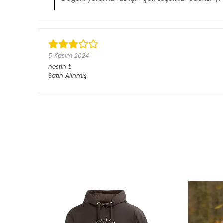
5 Kasım 2024
nesrin
t.
Satın Alınmış