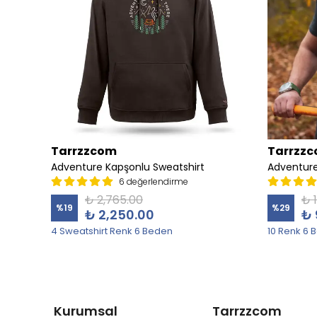
Tarrzzcom
Tarrzz
irt
Adventure Kapşonlu Sweatshirt
Adventure
6 değerlendirme
₺ 2,765.00
₺ 
%
19
%
29
₺ 2,250.00
₺ 
4 Sweatshirt Renk 6 Beden
10 Renk 6 
Kurumsal
Tarrzzcom