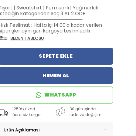
Tişört | Sweatshirt | Fermuarlı | Yağmurluk
İstediğin Kategoriden Seç 3 AL 2 ÖDE
─────────────────────────
Hızlı Teslimat : Hafta içi 14.00'a kadar verilen
siparişler aynı gün kargoya teslim edilir.
BEDEN TABLOSU
SEPETE EKLE
HEMEN AL
WHATSAPP
1250₺ üzeri
30 gün içinde
ücretsiz kargo
iade ve değişim
Ürün Açıklaması