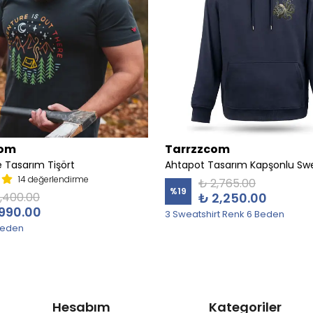
com
Tarrzzcom
 Tasarım Tişört
Ahtapot Tasarım Kapşonlu Swe
14 değerlendirme
₺ 2,765.00
%
19
1,400.00
₺ 2,250.00
990.00
3 Sweatshirt Renk 6 Beden
Beden
Hesabım
Kategoriler