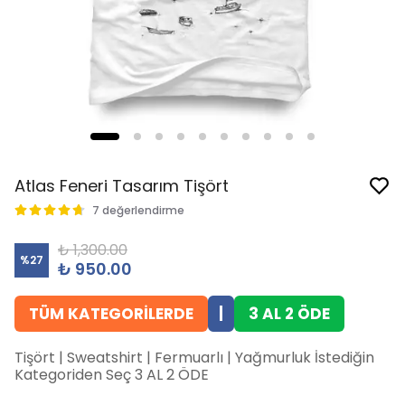
Atlas Feneri Tasarım Tişört
7 değerlendirme
₺ 1,300.00
%
27
₺ 950.00
TÜM KATEGORİLERDE
|
3 AL 2 ÖDE
Tişört | Sweatshirt | Fermuarlı | Yağmurluk İstediğin
Kategoriden Seç 3 AL 2 ÖDE