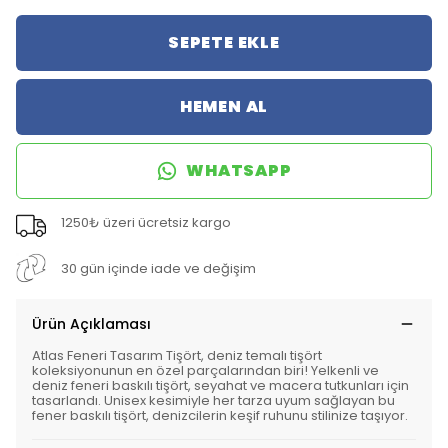
SEPETE EKLE
HEMEN AL
WHATSAPP
1250₺ üzeri ücretsiz kargo
30 gün içinde iade ve değişim
Ürün Açıklaması
Atlas Feneri Tasarım Tişört, deniz temalı tişört
koleksiyonunun en özel parçalarından biri! Yelkenli ve
deniz feneri baskılı tişört, seyahat ve macera tutkunları için
tasarlandı. Unisex kesimiyle her tarza uyum sağlayan bu
fener baskılı tişört, denizcilerin keşif ruhunu stilinize taşıyor.