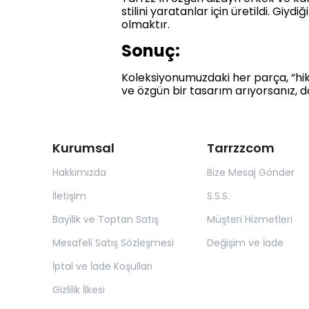
stilini yaratanlar için üretildi. Giyd
olmaktır.
Sonuç:
Koleksiyonumuzdaki her parça, “hikay
ve özgün bir tasarım arıyorsanız, d
Kurumsal
Tarrzzcom
Hakkımızda
Bize Mesaj Gönder
İletişim
S.S.S.
Bayilik ve Toptan Satış
Müşteri Hizmetleri
Mesafeli Satış Sözleşmesi
Değişim ve İade
İptal ve İade Koşulları
Gizlilik İlkesi