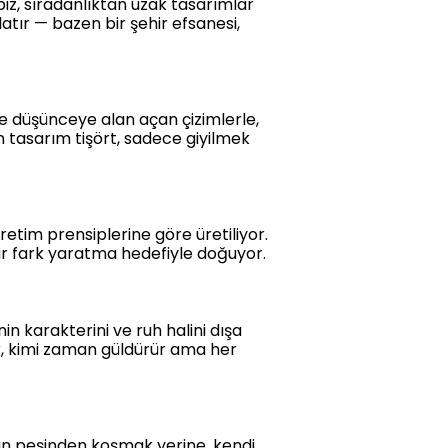
 biz, sıradanlıktan uzak tasarımlar
latır — bazen bir şehir efsanesi,
ve düşünceye alan açan çizimlerle,
n tasarım tişört, sadece giyilmek
üretim prensiplerine göre üretiliyor.
bir fark yaratma hedefiyle doğuyor.
n karakterini ve ruh halini dışa
ür, kimi zaman güldürür ama her
nın peşinden koşmak yerine, kendi