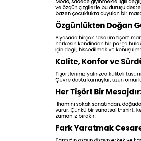
Moda, sadece giyinmekle ilgili değil
ve özgün çizgilerle bu duruşu destek
bazen çocuklukta duyulan bir masal
Özgünlükten Doğan G
Piyasada birçok tasarım tişört mark
herkesin kendinden bir parça bulabi
için değil; hissedilmek ve konuşulma
Kalite, Konfor ve Sürdü
Tişörtlerimiz yalnızca kaliteli tasa
Çevre dostu kumaşlar, uzun ömürlü d
Her Tişört Bir Mesajdır
İlhamını sokak sanatından, doğadan 
vurur. Çünkü bir sanatsal t-shirt,
zaman iz bırakır.
Fark Yaratmak Cesaret
Tarrzz’ın özgün dizayn erkek ve kad