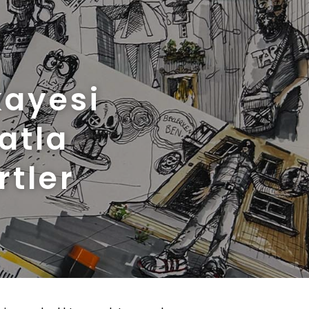
kayesi
atla
rtler