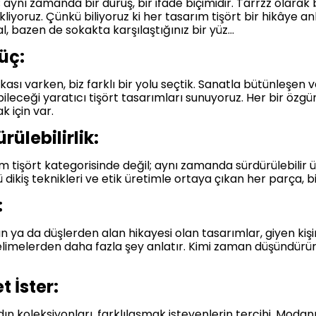
; aynı zamanda bir duruş, bir ifade biçimidir. Tarrzz olarak
liyoruz. Çünkü biliyoruz ki her tasarım tişört bir hikâye an
, bazen de sokakta karşılaştığınız bir yüz…
üç:
ası varken, biz farklı bir yolu seçtik. Sanatla bütünleşen 
leceği yaratıcı tişört tasarımları sunuyoruz. Her bir özgü
k için var.
rülebilirlik:
rım tişört kategorisinde değil; aynı zamanda sürdürülebilir 
ikiş teknikleri ve etik üretimle ortaya çıkan her parça, 
:
ya da düşlerden alan hikayesi olan tasarımlar, giyen kişini
 kelimelerden daha fazla şey anlatır. Kimi zaman düşündür
 İster:
ın koleksiyonları, farklılaşmak isteyenlerin tercihi. Moda