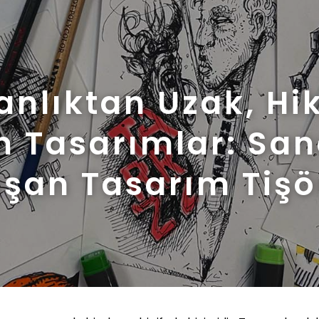
anlıktan Uzak, Hi
n Tasarımlar: San
şan Tasarım Tişö