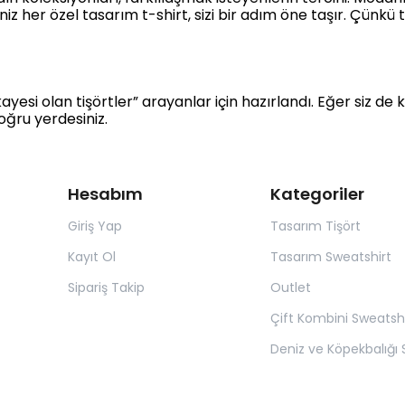
iğiniz her özel tasarım t-shirt, sizi bir adım öne taşır. Çünkü
esi olan tişörtler” arayanlar için hazırlandı. Eğer siz de 
oğru yerdesiniz.
Hesabım
Kategoriler
Giriş Yap
Tasarım Tişört
Kayıt Ol
Tasarım Sweatshirt
Sipariş Takip
Outlet
Çift Kombini Sweatshi
Deniz ve Köpekbalığı S