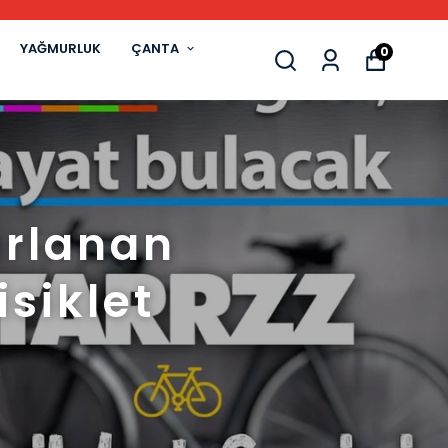
YAĞMURLUK
ÇANTA
0
arlanan
isiklet