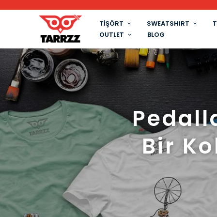
TİŞÖRT
SWEATSHIRT
T
OUTLET
BLOG
Pedall
Bir Ko