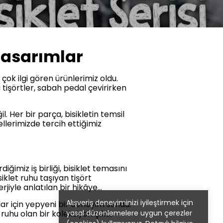
 Tasarımlar
 çok ilgi gören ürünlerimiz oldu.
u tişörtler, sabah pedal çevirirken
l. Her bir parça, bisikletin temsil
ellerimizde tercih ettiğimiz
iğimiz iş birliği, bisiklet temasını
iklet ruhu taşıyan tişört
rjiyle anlatılan bir hikâye…
Alışveriş deneyiminizi iyileştirmek için
cılar için yepyeni bir deneyim sundu.
yasal düzenlemelere uygun çerezler
ruhu olan bir koleksiyon çıktı.