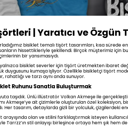
işörtleri | Yaratıcı ve Özgün
rladığımız bisiklet temalı tişört tasarımları, kısa sürede en
anların hissettikleriyle şekillendi. Birçok müşterimiz için b
çimlerinin bir yansımasıydı.
, yalnızca bisiklet severler için tişört üretmekten ibaret deği
lük duygusunu kumaşa işliyor. Özellikle bisikletçi tişört mod
, rahatlığı ve tarzı aynı anda sunuyor.
iklet Ruhunu Sanatla Buluşturmak
oyuta taşıdık. Ünlü illüstratör Volkan Akmeşe ile gerçekleştird
ı Akmeşe’ye ait çizimlerle oluşturulan özel koleksiyon, bis
 Her tasarım, detaylarda gizli bir yolculuk, çizgilerdeki ene
şört arayışında olan ve stilini farklılaştırmak isteyen kullanı
le Tarrzz’ın stil anlayışı birleşince ortaya hem şık hem de 